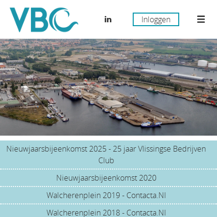
Inloggen
Nieuwjaarsbijeenkomst 2025 - 25 jaar Vlissingse Bedrijven
Club
Nieuwjaarsbijeenkomst 2020
Walcherenplein 2019 - Contacta.Nl
Walcherenplein 2018 - Contacta.Nl