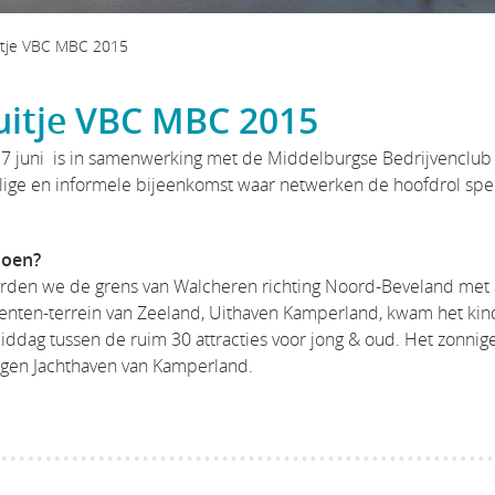
tje VBC MBC 2015
itje VBC MBC 2015
 juni is in samenwerking met de Middelburgse Bedrijvenclub (
llige en informele bijeenkomst waar netwerken de hoofdrol spee
doen?
erden we de grens van Walcheren richting Noord-Beveland met a
nten-terrein van Zeeland, Uithaven Kamperland, kwam het kin
middag tussen de ruim 30 attracties voor jong & oud. Het zonn
legen Jachthaven van Kamperland.