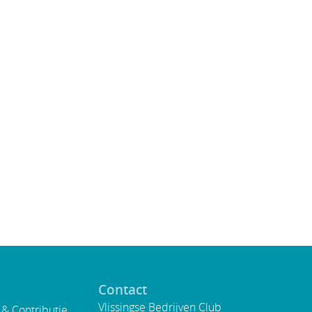
Contact
Vlissingse Bedrijven Club
& Contributie