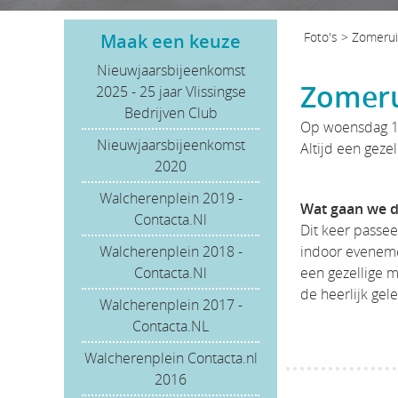
Foto's
>
Zomerui
Maak een keuze
Nieuwjaarsbijeenkomst
Zomeru
2025 - 25 jaar Vlissingse
Bedrijven Club
Op woensdag 17
Nieuwjaarsbijeenkomst
Altijd een geze
2020
Walcherenplein 2019 -
Wat gaan we 
Contacta.Nl
Dit keer passe
Walcherenplein 2018 -
indoor eveneme
Contacta.Nl
een gezellige 
de heerlijk ge
Walcherenplein 2017 -
Contacta.NL
Walcherenplein Contacta.nl
2016