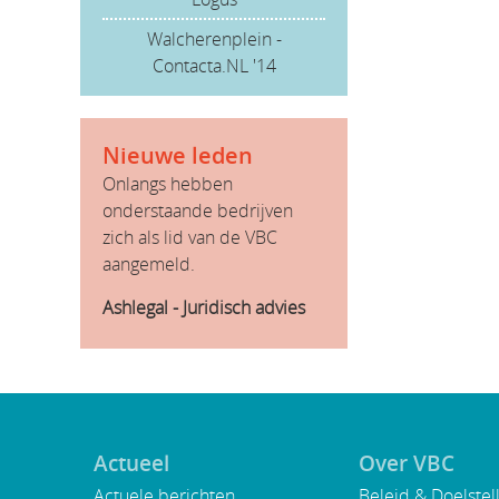
Walcherenplein -
Contacta.NL '14
Nieuwe leden
Onlangs hebben
onderstaande bedrijven
zich als lid van de VBC
aangemeld.
Ashlegal - Juridisch advies
Actueel
Over VBC
Actuele berichten
Beleid & Doelstel